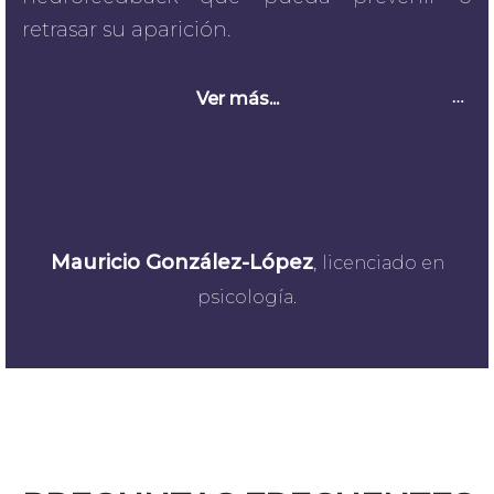
retrasar su aparición.
Ver más...
Mauricio González-López
,
licenciado en
psicología.